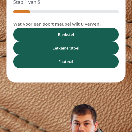
Stap
1
van
6
16%
Wat voor een soort meubel wilt u verven?
Vo
Bankstel
Eetkamerstoel
Fauteuil