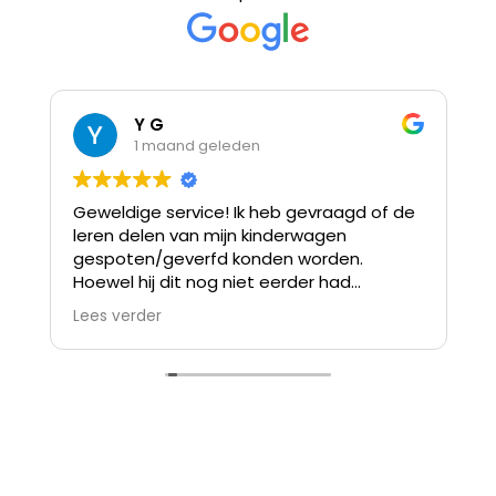
Y G
1 maand geleden
Geweldige service! Ik heb gevraagd of de
leren delen van mijn kinderwagen
op
gespoten/geverfd konden worden.
l
Hoewel hij dit nog niet eerder had
er
gedaan, is het resultaat werkelijk prachtig
Lees verder
L
geworden. De kinderwagen ziet er weer
als nieuw uit!
Bovendien was alles al binnen 1 à 2 dagen
klaar. Als extra service kreeg ik zelfs een
potje verf mee om eventuele kleine
beschadigingen of vervagingen later zelf
bij te werken. Ik ben ontzettend blij met